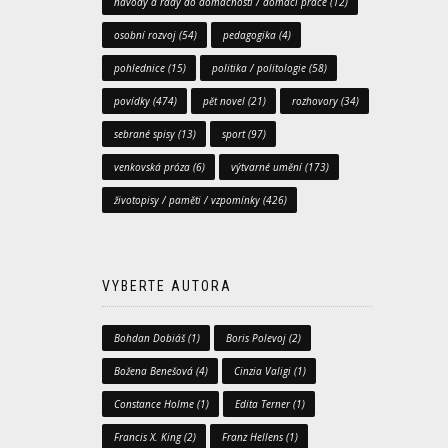
návody a rady do domácnosti / domácí práce
(12)
osobní rozvoj
(54)
pedagogika
(4)
pohlednice
(15)
politika / politologie
(58)
povídky
(474)
pět novel
(21)
rozhovory
(34)
sebrané spisy
(13)
sport
(97)
venkovská próza
(6)
výtvarné umění
(173)
životopisy / paměti / vzpomínky
(426)
VYBERTE AUTORA
Bohdan Dobiáš
(1)
Boris Polevoj
(2)
Božena Benešová
(4)
Cinzia Valigi
(1)
Constance Holme
(1)
Edita Terner
(1)
Francis X. King
(2)
Franz Hellens
(1)