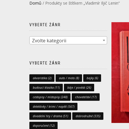
Domů
/ Produkty se štítkem „Vladimír Iljič Lenin“
VYBERTE ŽÁNR
Zvolte kategorii
VYBERTE ŽÁNR
akvaristika
(2)
auto / moto
(8)
bajky
(6)
budoucí klasika
(11)
báje / pověsti
(26)
cestopisy / místopisy
(248)
chovatelství
(17)
detektivky / krimi / napětí
(567)
divadelní hry / drama
(51)
dobrodružné
(335)
doporučené
(12)