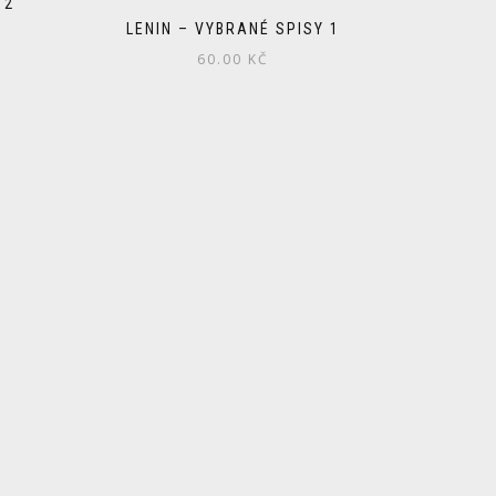
 2
LENIN – VYBRANÉ SPISY 1
60.00
KČ