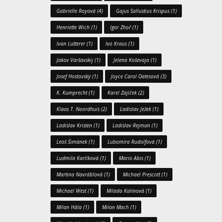
Gabrielle Royová
(4)
Gajus Sallustius Krispus
(1)
Henriette Wich
(1)
Igor Zhoř
(1)
Ivan Lutterer
(1)
Ivo Kraus
(1)
Jakov Varšavskij
(1)
Jelena Koševaja
(1)
Josef Hostovský
(1)
Joyce Carol Oatesová
(3)
K. Kumprecht
(1)
Karel Zajíček
(2)
Klaas T. Noordhuis
(2)
Ladislav Ježek
(1)
Ladislav Kristen
(1)
Ladislav Rejman
(1)
Leoš Šimánek
(1)
Lubomíra Rudolfová
(1)
Ludmila Karlíková
(1)
Mario Abis
(1)
Martina Navrátilová
(1)
Michael Prescott
(1)
Michael West
(1)
Milada Kalinová
(1)
Milan Hála
(1)
Milan Mach
(1)