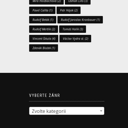
Mira Holzbachová
(2)
Osman Lins
(3)
Pavel Callta
(1)
Petr Hájek
(2)
Rudolf Beták
(1)
Rudolf Jaroslav Kronbauer
(1)
Rudolf Mertlík
(2)
Tomáš Halík
(3)
Vincent Šikula
(4)
Václav Vydra st.
(2)
Zdeněk Blažek
(1)
VYBERTE ŽÁNR
Zvolte kategorii