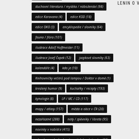
LENIN O
duchovní literatura / mystika / náboženství
(98)
edice Karavana
(4)
edice KOD
(18)
edice OKO
(3)
encyklopedie / slovníky
(64)
fauna / flóra
(101)
ilustrace Adolf Hoffmeister
(11)
ilustrace Josef Čapek
(12)
jazykové slovníky
(63)
kalendáře
(4)
kdo je
(10)
Knihovničky večerů pod lampou / Doktor v domě
(1)
kreslený humor
(9)
kuchařky / recepty
(193)
kynologie
(8)
LP / MC / CD
(117)
mapy / atlasy
(157)
města a obce v ČR
(20)
nezařazené
(288)
noty / zpěvníky / libreta
(95)
novinky v nabídce
(415)