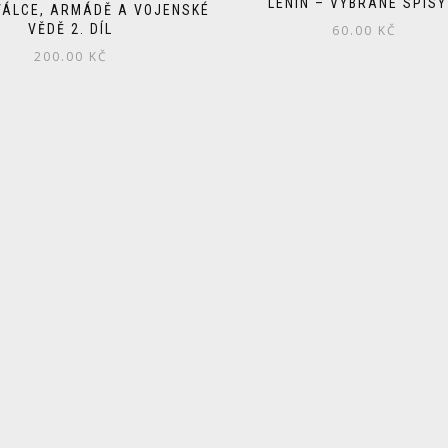
LENIN – VYBRANÉ SPISY
 VÁLCE, ARMÁDĚ A VOJENSKÉ
VĚDĚ 2. DÍL
60.00
KČ
200.00
KČ