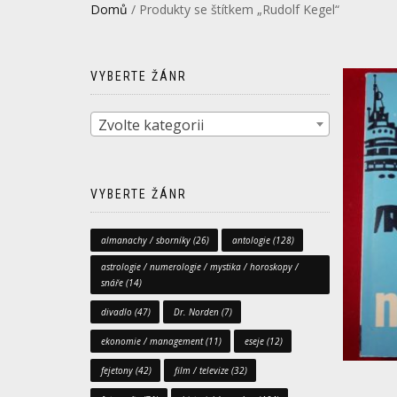
Domů
/ Produkty se štítkem „Rudolf Kegel“
VYBERTE ŽÁNR
Zvolte kategorii
VYBERTE ŽÁNR
almanachy / sborníky
(26)
antologie
(128)
astrologie / numerologie / mystika / horoskopy /
snáře
(14)
divadlo
(47)
Dr. Norden
(7)
ekonomie / management
(11)
eseje
(12)
fejetony
(42)
film / televize
(32)