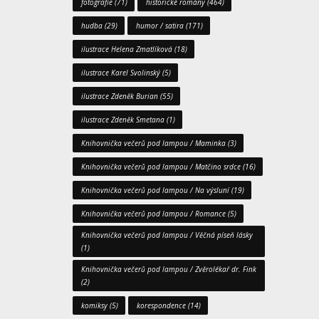
fotografie
(71)
historické romány
(464)
hudba
(29)
humor / satira
(171)
ilustrace Helena Zmatlíková
(18)
ilustrace Karel Svolinský
(5)
ilustrace Zdeněk Burian
(55)
ilustrace Zdeněk Smetana
(1)
Knihovnička večerů pod lampou / Maminka
(3)
Knihovnička večerů pod lampou / Matčino srdce
(16)
Knihovnička večerů pod lampou / Na výsluní
(19)
Knihovnička večerů pod lampou / Romance
(5)
Knihovnička večerů pod lampou / Věčná píseň lásky
(1)
Knihovnička večerů pod lampou / Zvěrolékař dr. Fink
(2)
komiksy
(5)
korespondence
(14)