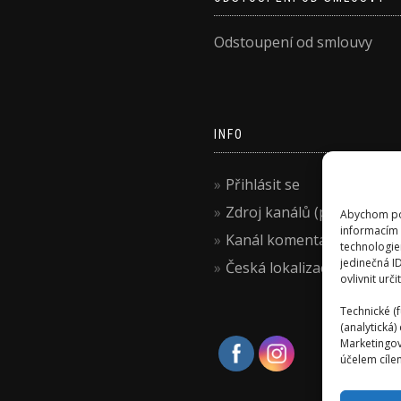
Odstoupení od smlouvy
INFO
Přihlásit se
Zdroj kanálů (příspěvky)
Abychom pos
informacím 
Kanál komentářů
technologie
jedinečná I
Česká lokalizace
ovlivnit urči
Technické (f
(analytická
Marketingov
účelem cílen