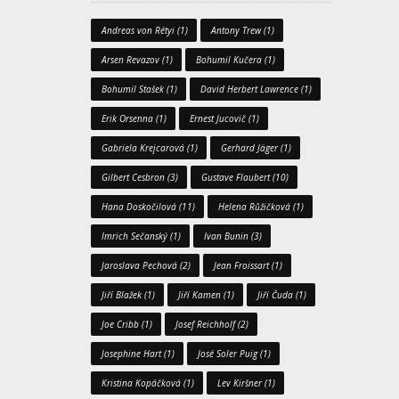
Andreas von Rétyi
(1)
Antony Trew
(1)
Arsen Revazov
(1)
Bohumil Kučera
(1)
Bohumil Stašek
(1)
David Herbert Lawrence
(1)
Erik Orsenna
(1)
Ernest Jucovič
(1)
Gabriela Krejcarová
(1)
Gerhard Jäger
(1)
Gilbert Cesbron
(3)
Gustave Flaubert
(10)
Hana Doskočilová
(11)
Helena Růžičková
(1)
Imrich Sečanský
(1)
Ivan Bunin
(3)
Jaroslava Pechová
(2)
Jean Froissart
(1)
Jiří Blažek
(1)
Jiří Kamen
(1)
Jiří Čuda
(1)
Joe Cribb
(1)
Josef Reichholf
(2)
Josephine Hart
(1)
José Soler Puig
(1)
Kristina Kopáčková
(1)
Lev Kiršner
(1)