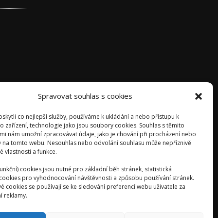
Spravovat souhlas s cookies
kytli co nejlepší služby, používáme k ukládání a nebo přístupu k
o zařízení, technologie jako jsou soubory cookies. Souhlas s těmito
mi nám umožní zpracovávat údaje, jako je chování při procházení nebo
D na tomto webu. Nesouhlas nebo odvolání souhlasu může nepříznivě
té vlastnosti a funkce.
unkční) cookies jsou nutné pro základní běh stránek, statistická
) cookies pro vyhodnocování návštěvnosti a způsobu používání stránek.
é cookies se používají se ke sledování preferencí webu uživatele za
í reklamy.