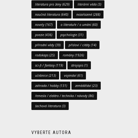
literatura pro ženy
(629)
literární věda
(3)
naučná literatura
(640)
nezařazené
(288)
novely
(167)
o literatuře / o umění
(60)
poezie
(436)
psychologie
(31)
přírodní vědy
(39)
přísloví / citáty
(14)
rodokaps
(25)
romány
(1926)
sci-fi / fantasy
(119)
strojopis
(1)
učebnice
(213)
vojenství
(61)
zahrada / hobby
(131)
zemědělství
(23)
řemesla / elektro / technika / návody
(86)
šachová literatura
(3)
VYBERTE AUTORA