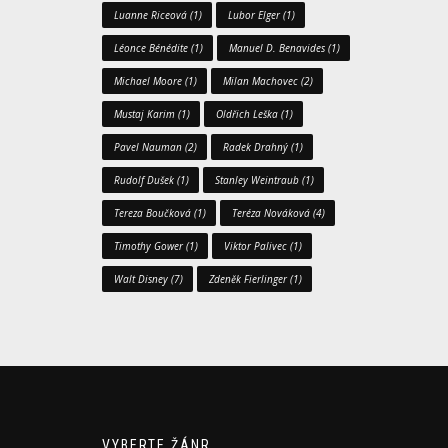
Luanne Riceová
(1)
Lubor Elger
(1)
Léonce Bénédite
(1)
Manuel D. Benavides
(1)
Michael Moore
(1)
Milan Machovec
(2)
Mustaj Karim
(1)
Oldřich Leška
(1)
Pavel Nauman
(2)
Radek Drahný
(1)
Rudolf Dušek
(1)
Stanley Weintraub
(1)
Tereza Boučková
(1)
Teréza Nováková
(4)
Timothy Gower
(1)
Viktor Palivec
(1)
Walt Disney
(7)
Zdeněk Fierlinger
(1)
VYBERTE ŽÁNR