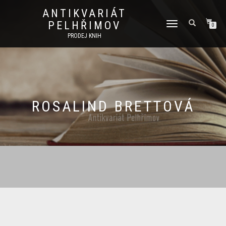
ANTIKVARIÁT
PELHŘIMOV
PŘEPNOUT
0
NAVIGACI
PRODEJ KNIH
ROSALIND BRETTOVÁ