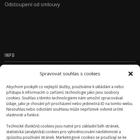
Odstoupení od smlouvy
INFO
Přihlásit se
Spravovat souhlas s cookies
Zdroj kanálů (příspěvky)
Abychom poskytli co nejlepší služby, používáme k ukládání a nebo
Kanál komentářů
přístupu k informacím o zařízení, technologie jako jsou soubory
cookies. Souhlas s těmito technologiemi nám umožní zpracovávat
Česká lokalizace
údaje, jako je chování při procházení nebo jedinečná ID na tomto webu.
Nesouhlas nebo odvolání souhlasu může nepříznivě ovlivnit určité
vlastnosti a funkce.
Technické (funkční) cookies jsou nutné pro základní běh stránek,
statistická (analytická) cookies pro vyhodnocování návštěvnosti a
způsobu používání stránek. Marketingové cookies se používají se ke