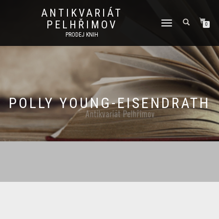
ANTIKVARIÁT
PELHŘIMOV
PŘEPNOUT
0
NAVIGACI
PRODEJ KNIH
POLLY YOUNG-EISENDRATH