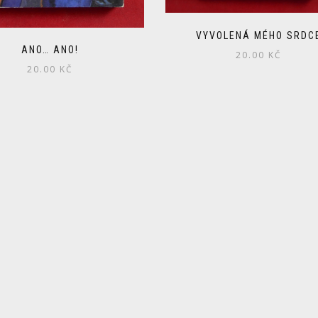
VYVOLENÁ MÉHO SRDC
ANO… ANO!
20.00
KČ
20.00
KČ