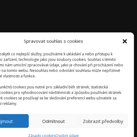
Spravovat souhlas s cookies
kytli co nejlepší služby, používáme k ukládání a nebo přístupu k
o zařízení, technologie jako jsou soubory cookies. Souhlas s těmito
mi nám umožní zpracovávat údaje, jako je chování při procházení nebo
D na tomto webu. Nesouhlas nebo odvolání souhlasu může nepříznivě
té vlastnosti a funkce.
unkční) cookies jsou nutné pro základní běh stránek, statistická
) cookies pro vyhodnocování návštěvnosti a způsobu používání stránek.
é cookies se používají se ke sledování preferencí webu uživatele za
í reklamy.
ijmout
Odmítnout
Zobrazit předvolby
Zásady cookies
Osobní údaje