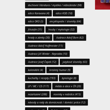
duchovní literatura / mystika / náboženství
(98)
edice Karavana
(4)
edice KOD
(18)
edice OKO
(3)
encyklopedie / slovníky
(64)
filozofie
(31)
houby / mykologie
(32)
hrady a zámky
(30)
ilustrace Adolf Born
(62)
ilustrace Adolf Hoffmeister
(11)
ilustrace Jiří Winter - Neprakta
(10)
ilustrace Josef Čapek
(12)
jazykové slovníky
(63)
kalendáře
(4)
kreslený humor
(9)
kuchařky / recepty
(193)
kynologie
(8)
LP / MC / CD
(117)
města a obce v ČR
(20)
nezařazené
(288)
novinky v nabídce
(415)
návody a rady do domácnosti / domácí práce
(12)