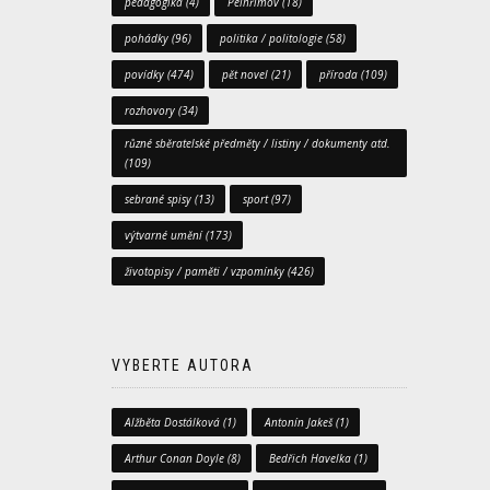
pedagogika
(4)
Pelhřimov
(18)
pohádky
(96)
politika / politologie
(58)
povídky
(474)
pět novel
(21)
příroda
(109)
rozhovory
(34)
různé sběratelské předměty / listiny / dokumenty atd.
(109)
sebrané spisy
(13)
sport
(97)
výtvarné umění
(173)
životopisy / paměti / vzpomínky
(426)
VYBERTE AUTORA
Alžběta Dostálková
(1)
Antonín Jakeš
(1)
Arthur Conan Doyle
(8)
Bedřich Havelka
(1)