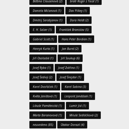
Bettina Clausenová
(2)
bratr Roger z Taizé
(1)
Daniela Mičanová
(1)
Dav Pilkey
(1)
Dmitrij Sarabjanov
(1)
Dora Heldt
(2)
E. H. Salzer
(1)
František Branislav
(5)
Gabriel Scott
(1)
Hans Peter Bordien
(1)
Henryk Kurta
(1)
Jan Bureš
(2)
Jiří Osolsobě
(1)
Jiří Soukup
(6)
Josef Ryba
(1)
Josef Zvěřina
(1)
Josef Šedivý
(2)
Josef Šnejdar
(1)
Karel Dvořáček
(1)
Karel Sabina
(3)
Květa Jeništová
(1)
Leopold Jandásek
(1)
Libuše Pamětnická
(1)
Lumír Jisl
(1)
Marta Baranovová
(1)
Miluše Sedláčková
(2)
neuvedeno
(85)
Otakar Dorazil
(4)