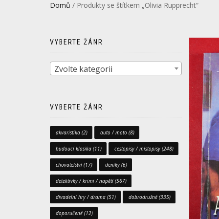
Domů
/ Produkty se štítkem „Olivia Rupprecht“
VYBERTE ŽÁNR
Zvolte kategorii
VYBERTE ŽÁNR
akvaristika
(2)
auto / moto
(8)
budoucí klasika
(11)
cestopisy / místopisy
(248)
chovatelství
(17)
deníky
(6)
detektivky / krimi / napětí
(567)
divadelní hry / drama
(51)
dobrodružné
(335)
doporučené
(12)