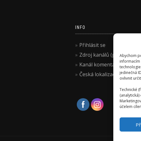
INFO
Přihlásit se
Zdroj kanálů (příspěvky)
Abychom pos
informacím 
Kanál komentářů
technologie
jedinečná I
Česká lokalizace
ovlivnit urči
Technické (f
(analytická
Marketingov
účelem cílen
Př