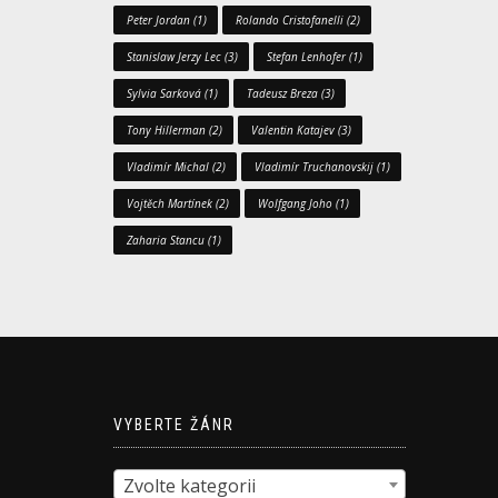
Peter Jordan
(1)
Rolando Cristofanelli
(2)
Stanislaw Jerzy Lec
(3)
Stefan Lenhofer
(1)
Sylvia Sarková
(1)
Tadeusz Breza
(3)
Tony Hillerman
(2)
Valentin Katajev
(3)
Vladimír Michal
(2)
Vladimír Truchanovskij
(1)
Vojtěch Martínek
(2)
Wolfgang Joho
(1)
Zaharia Stancu
(1)
VYBERTE ŽÁNR
Zvolte kategorii