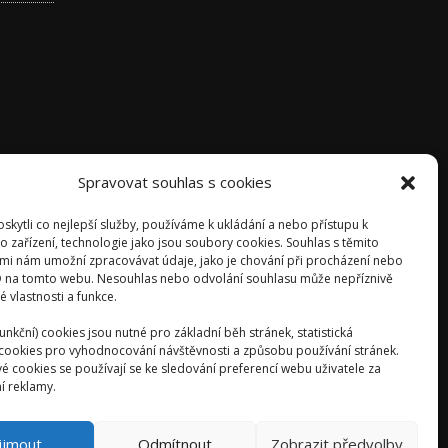
Spravovat souhlas s cookies
kytli co nejlepší služby, používáme k ukládání a nebo přístupu k
o zařízení, technologie jako jsou soubory cookies. Souhlas s těmito
mi nám umožní zpracovávat údaje, jako je chování při procházení nebo
D na tomto webu. Nesouhlas nebo odvolání souhlasu může nepříznivě
té vlastnosti a funkce.
unkční) cookies jsou nutné pro základní běh stránek, statistická
) cookies pro vyhodnocování návštěvnosti a způsobu používání stránek.
é cookies se používají se ke sledování preferencí webu uživatele za
í reklamy.
ijmout
Odmítnout
Zobrazit předvolby