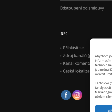
Odstoupení od smlouvy
INFO
Přihlásit se
Zdroj kanálů (příspěvky)
Abychom pos
informacím 
Kanál komentářů
technologie
jedinečná I
Česká lokalizace
ovlivnit urči
Technické (f
(analytická
Marketingov
účelem cílen
Př