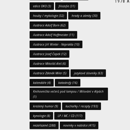
1978 A
edice OKO
(3)
filozofie
(31)
houby / mykologie
(32)
hrady a zámky
(30)
ilustrace Adolf Born
(62)
ilustrace Adolf Hoffmeister
(11)
ilustrace Jiří Winter - Neprakta
(10)
ilustrace Josef Čapek
(12)
ilustrace Mikoláš Aleš
(6)
ilustrace Zdeněk Miler
(5)
jazykové slovníky
(63)
kalendáře
(4)
katastrofy
(16)
Knihovnička večerů pod lampou / Milování v Alpách
(1)
kreslený humor
(9)
kuchařky / recepty
(193)
kynologie
(8)
LP / MC / CD
(117)
nezařazené
(288)
novinky v nabídce
(415)