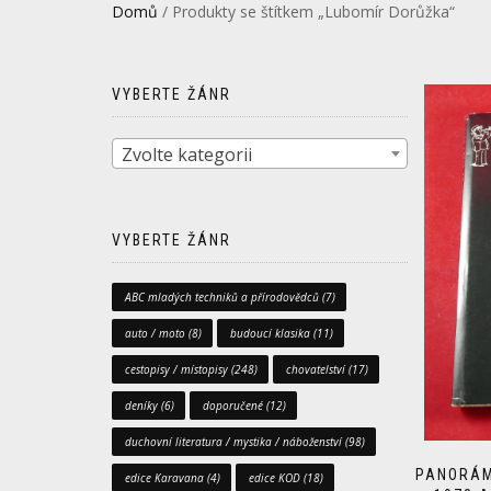
Domů
/ Produkty se štítkem „Lubomír Dorůžka“
VYBERTE ŽÁNR
Zvolte kategorii
VYBERTE ŽÁNR
ABC mladých techniků a přírodovědců
(7)
auto / moto
(8)
budoucí klasika
(11)
cestopisy / místopisy
(248)
chovatelství
(17)
deníky
(6)
doporučené
(12)
duchovní literatura / mystika / náboženství
(98)
PANORÁM
edice Karavana
(4)
edice KOD
(18)