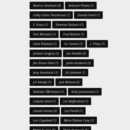
Bertrice Smallová
(8)
Bohumil Plevka
(1)
Cathy Gillen Thackerová
(1)
Donald Freed
(1)
E. Kraus
(1)
Emanuel Šarbach
(1)
Fern Michaels
(1)
Fred Roberts
(1)
Irena Pišútová
(1)
Ivo Toman
(1)
J. Přibyl
(1)
Jackson Gregory
(2)
Jan Halada
(3)
Jan Šimon Fiala
(1)
Jarka Hrušková
(2)
Jerzy Kondracki
(1)
Jiří Jobánek
(1)
Jiří Kánský
(1)
Joza Břízová
(2)
Kathleen O´Brienová
(1)
Kelly Jamisonová
(1)
Ladislav Smrž
(1)
Lee Staffordová
(1)
Leonid Leonov
(3)
Leo Pavlát
(1)
Lori Copeland
(1)
Marie-Thérèse Cuny
(1)