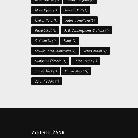
Matúš Kučera
(1)
Milan Romportl
(1)
Milan Vydra
(1)
Miloš B. Volf
(1)
Otakar Hons
(1)
Patricia Knollová
(1)
Pavel Lukáš
(1)
R. B. Cunninghame Graham
(1)
S. K. Kooka
(1)
Sapfo
(1)
Saulius Tomas Kondrotas
(1)
Scott Gordon
(1)
Svatopluk Černoch
(1)
Tomáš Tůma
(1)
Tomáš Řízek
(1)
Václav Mencl
(2)
Zora Hradská
(1)
VYBERTE ŽÁNR