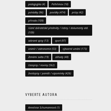
pedagogika
(4)
Pelhřimov
(18)
pohádky
(96)
povídky
(474)
prózy
(42)
příroda
(109)
různé sběratelské předměty / listiny / dokumenty atd.
(109)
sebrané spisy
(13)
sport
(97)
vesmír / astronomie
(53)
výtvarné umění
(173)
Zeměmi světa
(19)
záhady
(48)
časopisy / noviny
(562)
životopisy / paměti / vzpomínky
(426)
VYBERTE AUTORA
Anneliese Schumannová
(1)