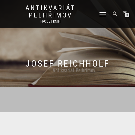
ANTIKVARIÁT
PELHŘIMOV
PŘEPNOUT
0
NAVIGACI
PRODEJ KNIH
JOSEF REICHHOLF