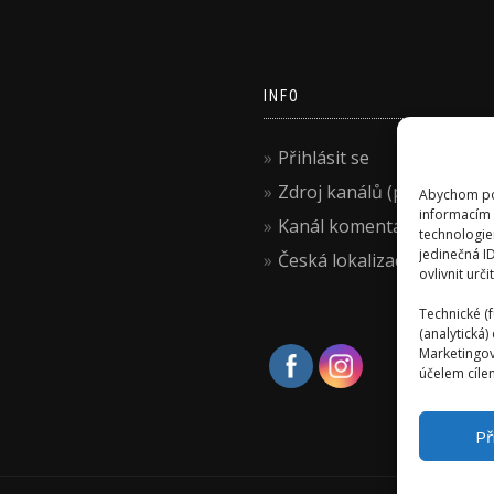
INFO
Přihlásit se
Zdroj kanálů (příspěvky)
Abychom pos
informacím 
Kanál komentářů
technologie
jedinečná I
Česká lokalizace
ovlivnit urči
Technické (f
(analytická
Marketingov
účelem cílen
Př