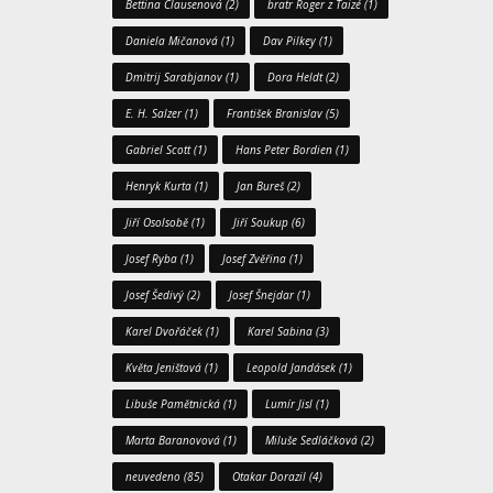
Bettina Clausenová
(2)
bratr Roger z Taizé
(1)
Daniela Mičanová
(1)
Dav Pilkey
(1)
Dmitrij Sarabjanov
(1)
Dora Heldt
(2)
E. H. Salzer
(1)
František Branislav
(5)
Gabriel Scott
(1)
Hans Peter Bordien
(1)
Henryk Kurta
(1)
Jan Bureš
(2)
Jiří Osolsobě
(1)
Jiří Soukup
(6)
Josef Ryba
(1)
Josef Zvěřina
(1)
Josef Šedivý
(2)
Josef Šnejdar
(1)
Karel Dvořáček
(1)
Karel Sabina
(3)
Květa Jeništová
(1)
Leopold Jandásek
(1)
Libuše Pamětnická
(1)
Lumír Jisl
(1)
Marta Baranovová
(1)
Miluše Sedláčková
(2)
neuvedeno
(85)
Otakar Dorazil
(4)