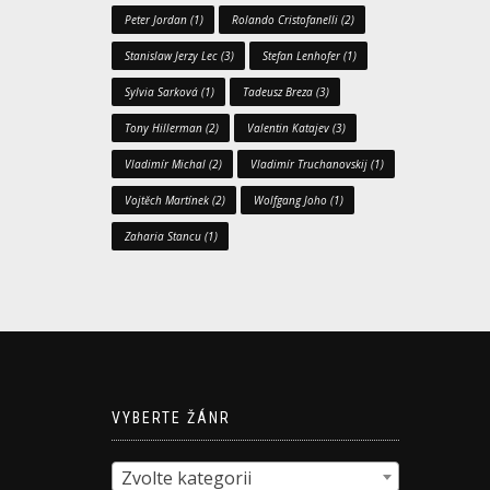
Peter Jordan
(1)
Rolando Cristofanelli
(2)
Stanislaw Jerzy Lec
(3)
Stefan Lenhofer
(1)
Sylvia Sarková
(1)
Tadeusz Breza
(3)
Tony Hillerman
(2)
Valentin Katajev
(3)
Vladimír Michal
(2)
Vladimír Truchanovskij
(1)
Vojtěch Martínek
(2)
Wolfgang Joho
(1)
Zaharia Stancu
(1)
VYBERTE ŽÁNR
Zvolte kategorii