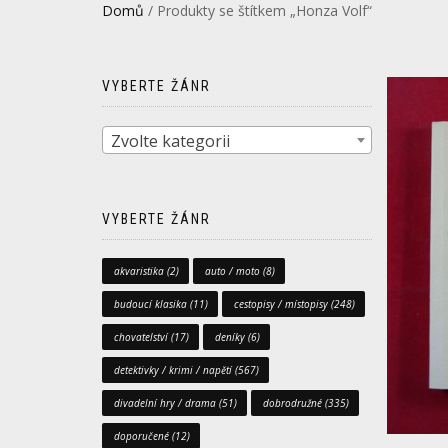
Domů
/ Produkty se štítkem „Honza Volf“
VYBERTE ŽÁNR
Zvolte kategorii
VYBERTE ŽÁNR
akvaristika
(2)
auto / moto
(8)
budoucí klasika
(11)
cestopisy / místopisy
(248)
chovatelství
(17)
deníky
(6)
detektivky / krimi / napětí
(567)
divadelní hry / drama
(51)
dobrodružné
(335)
doporučené
(12)