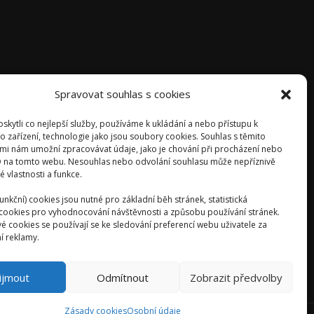
Spravovat souhlas s cookies
kytli co nejlepší služby, používáme k ukládání a nebo přístupu k
o zařízení, technologie jako jsou soubory cookies. Souhlas s těmito
mi nám umožní zpracovávat údaje, jako je chování při procházení nebo
D na tomto webu. Nesouhlas nebo odvolání souhlasu může nepříznivě
té vlastnosti a funkce.
unkční) cookies jsou nutné pro základní běh stránek, statistická
) cookies pro vyhodnocování návštěvnosti a způsobu používání stránek.
é cookies se používají se ke sledování preferencí webu uživatele za
í reklamy.
ijmout
Odmítnout
Zobrazit předvolby
Zásady cookies
Osobní údaje