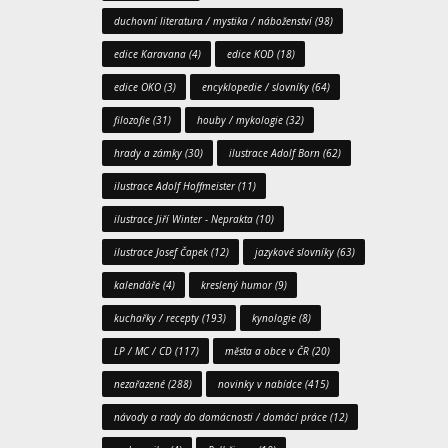
duchovní literatura / mystika / náboženství
(98)
edice Karavana
(4)
edice KOD
(18)
edice OKO
(3)
encyklopedie / slovníky
(64)
filozofie
(31)
houby / mykologie
(32)
hrady a zámky
(30)
ilustrace Adolf Born
(62)
ilustrace Adolf Hoffmeister
(11)
ilustrace Jiří Winter - Neprakta
(10)
ilustrace Josef Čapek
(12)
jazykové slovníky
(63)
kalendáře
(4)
kreslený humor
(9)
kuchařky / recepty
(193)
kynologie
(8)
LP / MC / CD
(117)
města a obce v ČR
(20)
nezařazené
(288)
novinky v nabídce
(415)
návody a rady do domácnosti / domácí práce
(12)