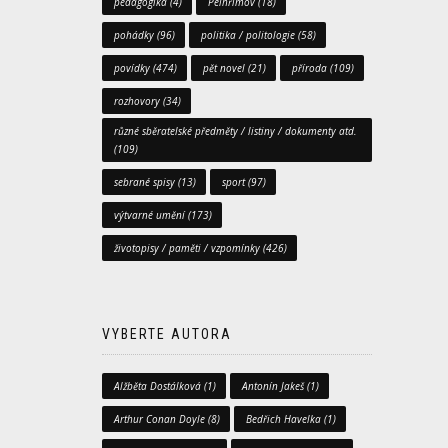
pedagogika
(4)
Pelhřimov
(18)
pohádky
(96)
politika / politologie
(58)
povídky
(474)
pět novel
(21)
příroda
(109)
rozhovory
(34)
různé sběratelské předměty / listiny / dokumenty atd.
(109)
sebrané spisy
(13)
sport
(97)
výtvarné umění
(173)
životopisy / paměti / vzpomínky
(426)
VYBERTE AUTORA
Alžběta Dostálková
(1)
Antonín Jakeš
(1)
Arthur Conan Doyle
(8)
Bedřich Havelka
(1)