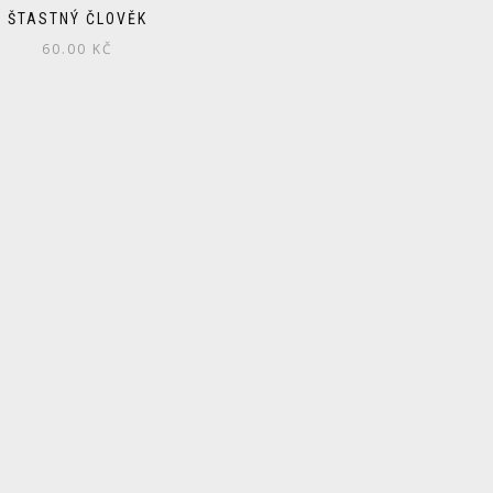
ŠTASTNÝ ČLOVĚK
60.00
KČ