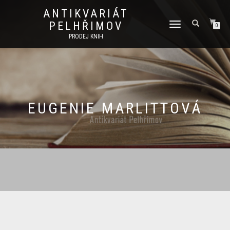
ANTIKVARIÁT
PELHŘIMOV
PŘEPNOUT
0
NAVIGACI
PRODEJ KNIH
EUGENIE MARLITTOVÁ