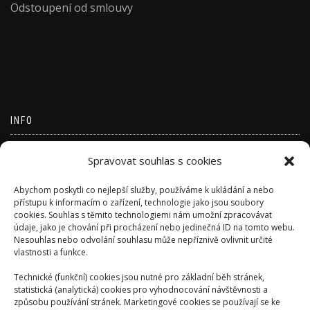
Odstoupení od smlouvy
INFO
Přihlásit se
Spravovat souhlas s cookies
Zdroj kanálů (příspěvky)
Abychom poskytli co nejlepší služby, používáme k ukládání a nebo
Kanál komentářů
přístupu k informacím o zařízení, technologie jako jsou soubory
cookies. Souhlas s těmito technologiemi nám umožní zpracovávat
Česká lokalizace
údaje, jako je chování při procházení nebo jedinečná ID na tomto webu.
Nesouhlas nebo odvolání souhlasu může nepříznivě ovlivnit určité
vlastnosti a funkce.
Technické (funkční) cookies jsou nutné pro základní běh stránek,
statistická (analytická) cookies pro vyhodnocování návštěvnosti a
způsobu používání stránek. Marketingové cookies se používají se ke