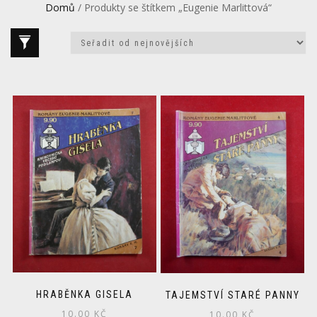
Domů
/ Produkty se štítkem „Eugenie Marlittová“
HRABĚNKA GISELA
TAJEMSTVÍ STARÉ PANNY
10.00
KČ
10.00
KČ