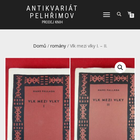
ANTIKVARIÁT
PELHŘIMOV
PŘEPNOUT
0
NAVIGACI
PRODEJ KNIH
Domů
/
romány
/ Vlk mezi vlky I. – II.