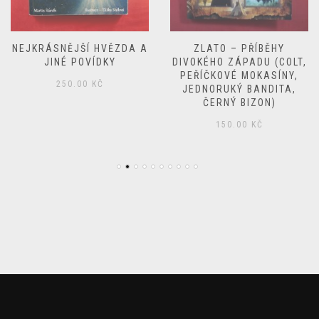
NEJKRÁSNĚJŠÍ HVĚZDA A
ZLATO – PŘÍBĚHY
JINÉ POVÍDKY
DIVOKÉHO ZÁPADU (COLT,
PEŘÍČKOVÉ MOKASÍNY,
250.00
KČ
JEDNORUKÝ BANDITA,
ČERNÝ BIZON)
150.00
KČ