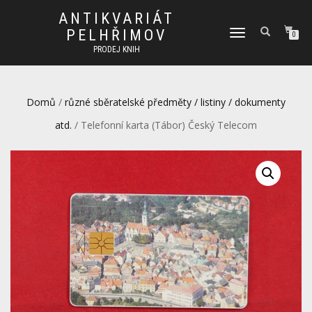
ANTIKVARIÁT
PELHŘIMOV
PŘEPNOUT
0
NAVIGACI
PRODEJ KNIH
Domů
/
různé sběratelské předměty / listiny / dokumenty
atd.
/ Telefonní karta (Tábor) Český Telecom