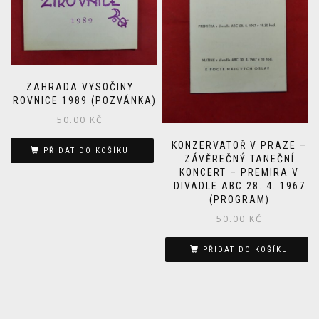
ZAHRADA VYSOČINY
ŽIROVNICE 1989 (POZVÁNKA)
50.00
KČ
KONZERVATOŘ V PRAZE –
PŘIDAT DO KOŠÍKU
ZÁVĚREČNÝ TANEČNÍ
KONCERT – PREMIRA V
DIVADLE ABC 28. 4. 1967
(PROGRAM)
50.00
KČ
PŘIDAT DO KOŠÍKU