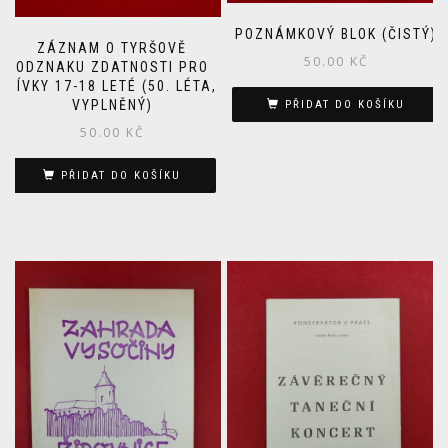
POZNÁMKOVÝ BLOK (ČISTÝ)
ZÁZNAM O TYRŠOVĚ
50.00
KČ
ODZNAKU ZDATNOSTI PRO
DÍVKY 17-18 LETÉ (50. LÉTA,
VYPLNĚNÝ)
PŘIDAT DO KOŠÍKU
50.00
KČ
PŘIDAT DO KOŠÍKU