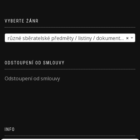
VYBERTE ŽÁNR
různé sběratelské předměty / listiny / dokumenty atd.
×
ODSTOUPENÍ OD SMLOUVY
Odstoupení od smlouvy
INFO