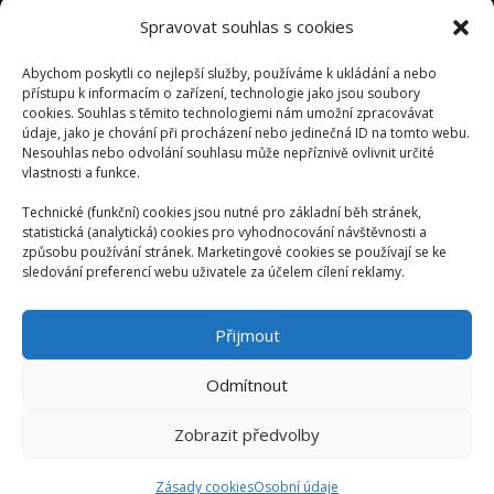
Přihlásit se
Spravovat souhlas s cookies
Zdroj kanálů (příspěvky)
Abychom poskytli co nejlepší služby, používáme k ukládání a nebo
Kanál komentářů
přístupu k informacím o zařízení, technologie jako jsou soubory
cookies. Souhlas s těmito technologiemi nám umožní zpracovávat
Česká lokalizace
údaje, jako je chování při procházení nebo jedinečná ID na tomto webu.
Nesouhlas nebo odvolání souhlasu může nepříznivě ovlivnit určité
vlastnosti a funkce.
Technické (funkční) cookies jsou nutné pro základní běh stránek,
statistická (analytická) cookies pro vyhodnocování návštěvnosti a
způsobu používání stránek. Marketingové cookies se používají se ke
sledování preferencí webu uživatele za účelem cílení reklamy.
Přijmout
Odmítnout
Zobrazit předvolby
AUTORSKÉ VYDAVATELSTVÍ: ONDŘEJ KALIVODA -
KALI.CZ
Zásady cookies
Osobní údaje