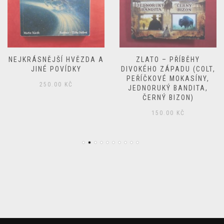
NEJKRÁSNĚJŠÍ HVĚZDA A
ZLATO – PŘÍBĚHY
JINÉ POVÍDKY
DIVOKÉHO ZÁPADU (COLT,
PEŘÍČKOVÉ MOKASÍNY,
250.00
KČ
JEDNORUKÝ BANDITA,
ČERNÝ BIZON)
150.00
KČ