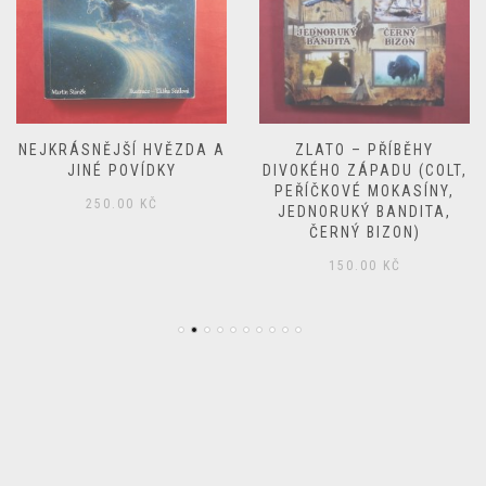
NEJKRÁSNĚJŠÍ HVĚZDA A
ZLATO – PŘÍBĚHY
JINÉ POVÍDKY
DIVOKÉHO ZÁPADU (COLT,
PEŘÍČKOVÉ MOKASÍNY,
250.00
KČ
JEDNORUKÝ BANDITA,
ČERNÝ BIZON)
150.00
KČ