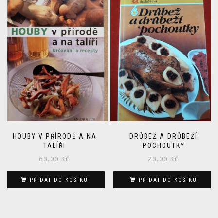
HOUBY V PŘÍRODĚ A NA
DRŮBEŽ A DRŮBEŽÍ
TALÍŘI
POCHOUTKY
60.00
KČ
20.00
KČ
PŘIDAT DO KOŠÍKU
PŘIDAT DO KOŠÍKU