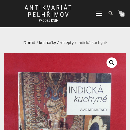
ANTIKVARIÁT
PELHŘIMOV
PŘEPNOUT
0
NAVIGACI
PRODEJ KNIH
Domů
/
kuchařky / recepty
/ Indická kuchyně