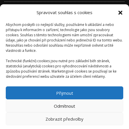
Přihlásit se
Spravovat souhlas s cookies
Zdroj kanálů (příspěvky)
Abychom poskytli co nejlepší služby, používáme k ukládání a nebo
Kanál komentářů
přístupu k informacím o zařízení, technologie jako jsou soubory
cookies. Souhlas s těmito technologiemi nám umožní zpracovávat
Česká lokalizace
údaje, jako je chování při procházení nebo jedinečná ID na tomto webu.
Nesouhlas nebo odvolání souhlasu může nepříznivě ovlivnit určité
vlastnosti a funkce.
Technické (funkční) cookies jsou nutné pro základní běh stránek,
statistická (analytická) cookies pro vyhodnocování návštěvnosti a
způsobu používání stránek. Marketingové cookies se používají se ke
sledování preferencí webu uživatele za účelem cílení reklamy.
Přijmout
Odmítnout
Zobrazit předvolby
AUTORSKÉ VYDAVATELSTVÍ: ONDŘEJ KALIVODA -