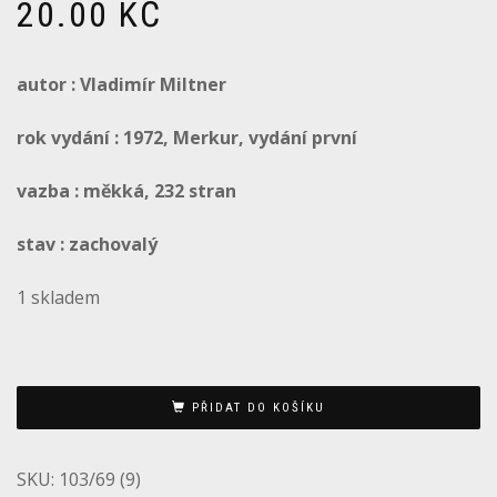
20.00
KČ
autor : Vladimír Miltner
rok vydání : 1972, Merkur, vydání první
vazba : měkká, 232 stran
stav : zachovalý
1 skladem
PŘIDAT DO KOŠÍKU
SKU:
103/69 (9)