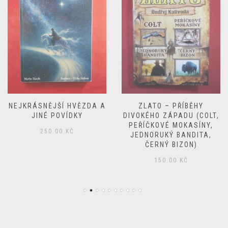
NEJKRÁSNĚJŠÍ HVĚZDA A
ZLATO – PŘÍBĚHY
JINÉ POVÍDKY
DIVOKÉHO ZÁPADU (COLT,
PEŘÍČKOVÉ MOKASÍNY,
250.00
KČ
JEDNORUKÝ BANDITA,
ČERNÝ BIZON)
150.00
KČ