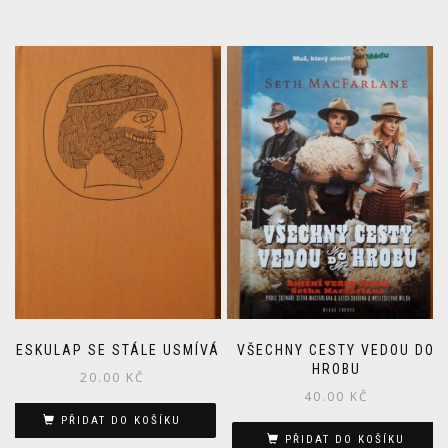
AESKULAP SE STÁLE USMÍVÁ
VŠECHNY CESTY VEDOU DO
HROBU
20.00
KČ
40.00
KČ
PŘIDAT DO KOŠÍKU
PŘIDAT DO KOŠÍKU