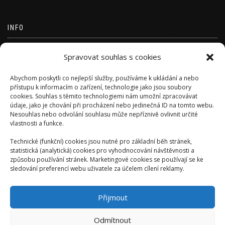
INFO
Přihlásit se
Spravovat souhlas s cookies
Zdroj kanálů (příspěvky)
Abychom poskytli co nejlepší služby, používáme k ukládání a nebo
Kanál komentářů
přístupu k informacím o zařízení, technologie jako jsou soubory
cookies. Souhlas s těmito technologiemi nám umožní zpracovávat
Česká lokalizace
údaje, jako je chování při procházení nebo jedinečná ID na tomto webu.
Nesouhlas nebo odvolání souhlasu může nepříznivě ovlivnit určité
vlastnosti a funkce.
Technické (funkční) cookies jsou nutné pro základní běh stránek,
statistická (analytická) cookies pro vyhodnocování návštěvnosti a
způsobu používání stránek. Marketingové cookies se používají se ke
sledování preferencí webu uživatele za účelem cílení reklamy.
Přijmout
Odmítnout