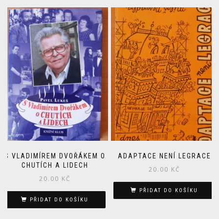
S VLADIMÍREM DVOŘÁKEM O
ADAPTACE NENÍ LEGRACE
CHUTÍCH A LIDECH
20.00
KČ
20.00
KČ
PŘIDAT DO KOŠÍKU
PŘIDAT DO KOŠÍKU