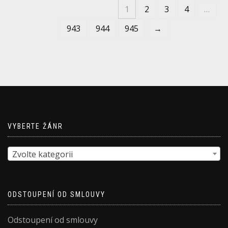
1
2
3
4
…
943
944
945
→
VYBERTE ŽÁNR
Zvolte kategorii
ODSTOUPENÍ OD SMLOUVY
Odstoupení od smlouvy