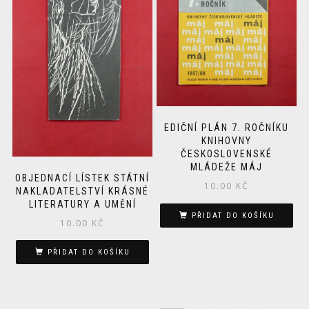
EDIČNÍ PLÁN 7. ROČNÍKU
KNIHOVNY
ČESKOSLOVENSKÉ
MLÁDEŽE MÁJ
OBJEDNACÍ LÍSTEK STÁTNÍ
10.00
KČ
NAKLADATELSTVÍ KRÁSNÉ
LITERATURY A UMĚNÍ
PŘIDAT DO KOŠÍKU
10.00
KČ
PŘIDAT DO KOŠÍKU