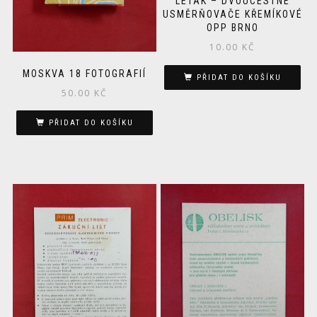
LETÁK – DVOUCESTNÉ
USMĚRŇOVAČE KŘEMÍKOVÉ
OPP BRNO
10.00
KČ
MOSKVA 18 FOTOGRAFIÍ
PŘIDAT DO KOŠÍKU
50.00
KČ
PŘIDAT DO KOŠÍKU