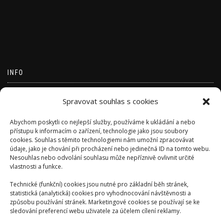
INFO
Přihlásit se
Spravovat souhlas s cookies
Zdroj kanálů (příspěvky)
Abychom poskytli co nejlepší služby, používáme k ukládání a nebo
Kanál komentářů
přístupu k informacím o zařízení, technologie jako jsou soubory
cookies. Souhlas s těmito technologiemi nám umožní zpracovávat
Česká lokalizace
údaje, jako je chování při procházení nebo jedinečná ID na tomto webu.
Nesouhlas nebo odvolání souhlasu může nepříznivě ovlivnit určité
vlastnosti a funkce.
Technické (funkční) cookies jsou nutné pro základní běh stránek,
statistická (analytická) cookies pro vyhodnocování návštěvnosti a
způsobu používání stránek. Marketingové cookies se používají se ke
sledování preferencí webu uživatele za účelem cílení reklamy.