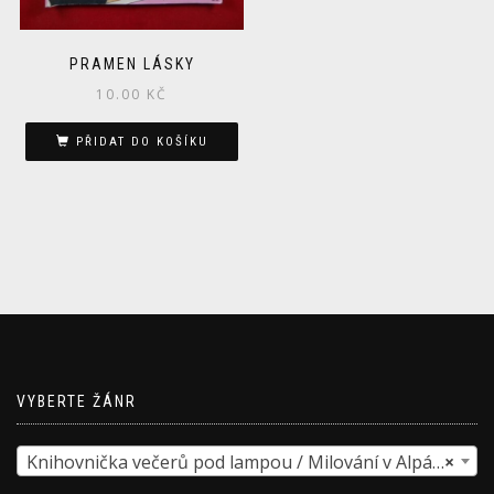
PRAMEN LÁSKY
10.00
KČ
PŘIDAT DO KOŠÍKU
VYBERTE ŽÁNR
Knihovnička večerů pod lampou / Milování v Alpách
×