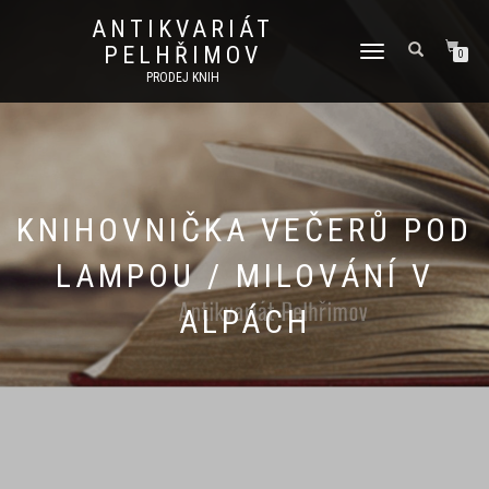
ANTIKVARIÁT
PELHŘIMOV
PŘEPNOUT
0
NAVIGACI
PRODEJ KNIH
KNIHOVNIČKA VEČERŮ POD
LAMPOU / MILOVÁNÍ V
ALPÁCH