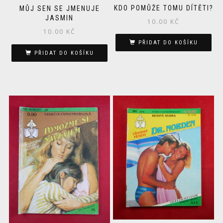
KDO POMŮŽE TOMU DÍTĚTI?
MŮJ SEN SE JMENUJE
JASMIN
10.00
KČ
10.00
KČ
PŘIDAT DO KOŠÍKU
PŘIDAT DO KOŠÍKU