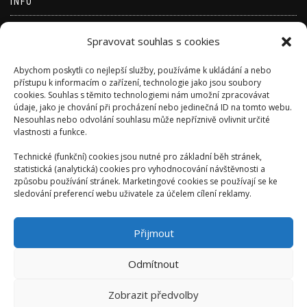
INFO
Přihlásit se
Spravovat souhlas s cookies
Zdroj kanálů (příspěvky)
Abychom poskytli co nejlepší služby, používáme k ukládání a nebo
Kanál komentářů
přístupu k informacím o zařízení, technologie jako jsou soubory
cookies. Souhlas s těmito technologiemi nám umožní zpracovávat
Česká lokalizace
údaje, jako je chování při procházení nebo jedinečná ID na tomto webu.
Nesouhlas nebo odvolání souhlasu může nepříznivě ovlivnit určité
vlastnosti a funkce.
Technické (funkční) cookies jsou nutné pro základní běh stránek,
statistická (analytická) cookies pro vyhodnocování návštěvnosti a
způsobu používání stránek. Marketingové cookies se používají se ke
sledování preferencí webu uživatele za účelem cílení reklamy.
Přijmout
Odmítnout
Zobrazit předvolby
AUTORSKÉ VYDAVATELSTVÍ: ONDŘEJ KALIVODA -