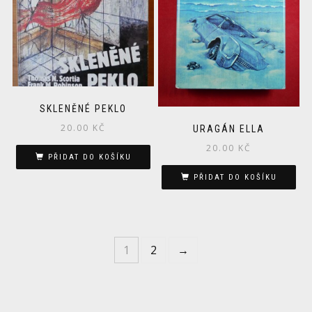
SKLENĚNÉ PEKLO
20.00
KČ
URAGÁN ELLA
20.00
KČ
PŘIDAT DO KOŠÍKU
PŘIDAT DO KOŠÍKU
1
2
→