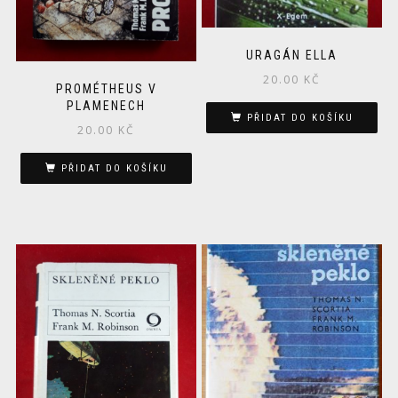
URAGÁN ELLA
20.00
KČ
PROMÉTHEUS V
PLAMENECH
PŘIDAT DO KOŠÍKU
20.00
KČ
PŘIDAT DO KOŠÍKU