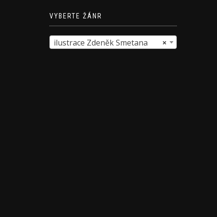
VYBERTE ŽÁNR
ilustrace Zdeněk Smetana
×