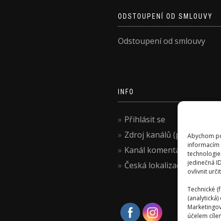
ODSTOUPENÍ OD SMLOUVY
Odstoupení od smlouvy
INFO
Přihlásit se
Zdroj kanálů (příspěvky)
Abychom pos
informacím 
Kanál komentářů
technologie
jedinečná I
Česká lokalizace
ovlivnit urči
Technické (f
(analytická
Marketingov
účelem cílen