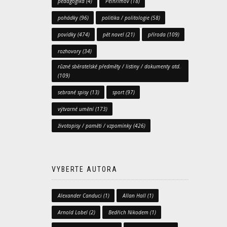
pedagogika
(4)
Pelhřimov
(18)
pohádky
(96)
politika / politologie
(58)
povídky
(474)
pět novel
(21)
příroda
(109)
rozhovory
(34)
různé sběratelské předměty / listiny / dokumenty atd.
(109)
sebrané spisy
(13)
sport
(97)
výtvarné umění
(173)
životopisy / paměti / vzpomínky
(426)
VYBERTE AUTORA
Alexander Canduci
(1)
Allan Hall
(1)
Arnold Lobel
(2)
Bedřich Nikodem
(1)