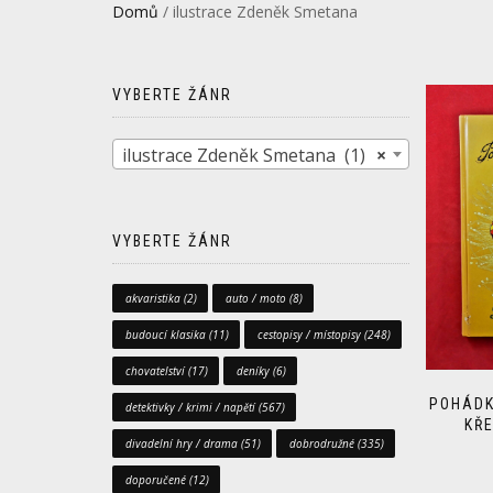
Domů
/ ilustrace Zdeněk Smetana
VYBERTE ŽÁNR
ilustrace Zdeněk Smetana (1)
×
VYBERTE ŽÁNR
akvaristika
(2)
auto / moto
(8)
budoucí klasika
(11)
cestopisy / místopisy
(248)
chovatelství
(17)
deníky
(6)
POHÁDK
detektivky / krimi / napětí
(567)
KŘ
divadelní hry / drama
(51)
dobrodružné
(335)
doporučené
(12)