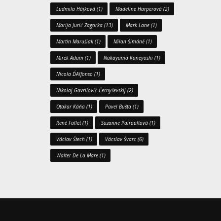
Ludmila Hájková
(1)
Madeline Harperová
(2)
Marija Jurić Zagorka
(13)
Mark Lane
(1)
Martin Marušiak
(1)
Milan Šimáně
(1)
Mirek Adam
(1)
Nakayama Kaneyoshi
(1)
Nicola D´Alfonso
(1)
Nikolaj Gavrilovič Černyševskij
(2)
Otakar Káňa
(1)
Pavel Bušta
(1)
René Fallet
(1)
Suzanne Pairaultová
(1)
Václav Štech
(1)
Vácslav Švarc
(6)
Walter De La Mare
(1)