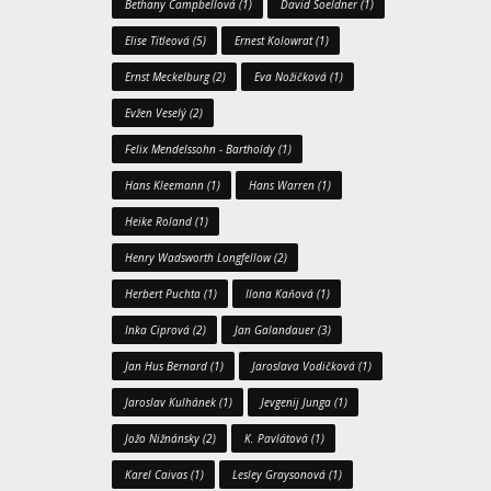
Bethany Campbellová
(1)
David Soeldner
(1)
Elise Titleová
(5)
Ernest Kolowrat
(1)
Ernst Meckelburg
(2)
Eva Nožičková
(1)
Evžen Veselý
(2)
Felix Mendelssohn - Bartholdy
(1)
Hans Kleemann
(1)
Hans Warren
(1)
Heike Roland
(1)
Henry Wadsworth Longfellow
(2)
Herbert Puchta
(1)
Ilona Kaňová
(1)
Inka Ciprová
(2)
Jan Galandauer
(3)
Jan Hus Bernard
(1)
Jaroslava Vodičková
(1)
Jaroslav Kulhánek
(1)
Jevgenij Junga
(1)
Jožo Nižnánsky
(2)
K. Pavlátová
(1)
Karel Caivas
(1)
Lesley Graysonová
(1)