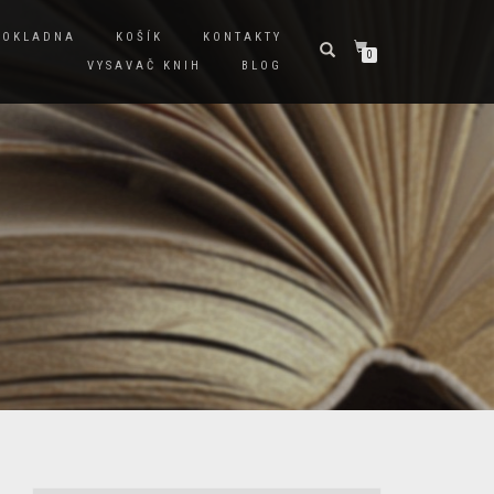
POKLADNA
KOŠÍK
KONTAKTY
0
VYSAVAČ KNIH
BLOG
A