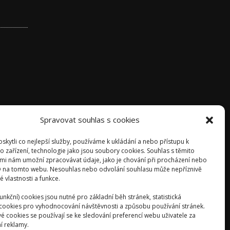
Spravovat souhlas s cookies
kytli co nejlepší služby, používáme k ukládání a nebo přístupu k
o zařízení, technologie jako jsou soubory cookies. Souhlas s těmito
mi nám umožní zpracovávat údaje, jako je chování při procházení nebo
D na tomto webu. Nesouhlas nebo odvolání souhlasu může nepříznivě
té vlastnosti a funkce.
unkční) cookies jsou nutné pro základní běh stránek, statistická
) cookies pro vyhodnocování návštěvnosti a způsobu používání stránek.
é cookies se používají se ke sledování preferencí webu uživatele za
í reklamy.