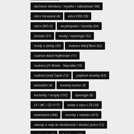
duchovní literatura / mystika / náboženství
(98)
edice Karavana
(4)
edice KOD
(18)
edice OKO
(3)
encyklopedie / slovníky
(64)
filozofie
(31)
houby / mykologie
(32)
hrady a zámky
(30)
ilustrace Adolf Born
(62)
ilustrace Adolf Hoffmeister
(11)
ilustrace Jiří Winter - Neprakta
(10)
ilustrace Josef Čapek
(12)
jazykové slovníky
(63)
kalendáře
(4)
kreslený humor
(9)
kuchařky / recepty
(193)
kynologie
(8)
LP / MC / CD
(117)
města a obce v ČR
(20)
nezařazené
(288)
novinky v nabídce
(415)
návody a rady do domácnosti / domácí práce
(12)