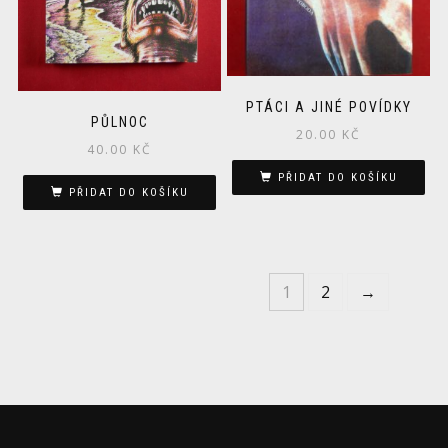
PTÁCI A JINÉ POVÍDKY
PŮLNOC
20.00
KČ
40.00
KČ
PŘIDAT DO KOŠÍKU
PŘIDAT DO KOŠÍKU
1
2
→