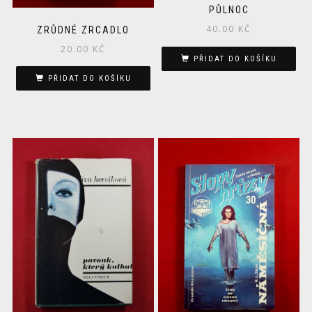
PŮLNOC
40.00
KČ
ZRŮDNÉ ZRCADLO
20.00
KČ
PŘIDAT DO KOŠÍKU
PŘIDAT DO KOŠÍKU