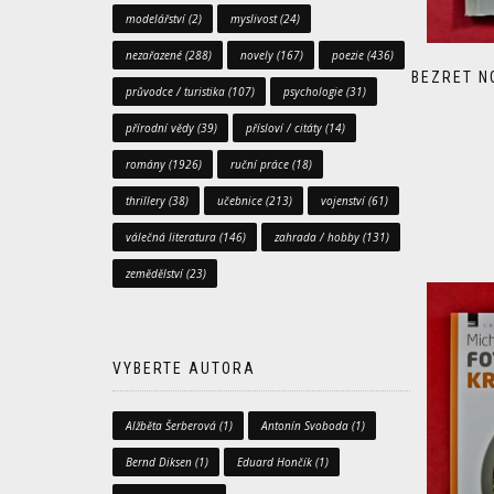
modelářství
(2)
myslivost
(24)
nezařazené
(288)
novely
(167)
poezie
(436)
BEZRET N
průvodce / turistika
(107)
psychologie
(31)
přírodní vědy
(39)
přísloví / citáty
(14)
romány
(1926)
ruční práce
(18)
thrillery
(38)
učebnice
(213)
vojenství
(61)
válečná literatura
(146)
zahrada / hobby
(131)
zemědělství
(23)
VYBERTE AUTORA
Alžběta Šerberová
(1)
Antonín Svoboda
(1)
Bernd Diksen
(1)
Eduard Hončík
(1)