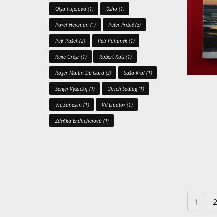
Olga Fujerová
(1)
Osho
(1)
Pavel Hejcman
(1)
Peter Pribiš
(3)
Petr Pašek
(2)
Petr Pohunek
(1)
René Grégr
(1)
Robert Katz
(1)
Roger Martin Du Gard
(2)
Saša Král
(1)
Sergej Vysockij
(1)
Ulrich Sedlag
(1)
Vic Suneson
(1)
Vil Lipatov
(1)
Zdeňka Endlicherová
(1)
1
2