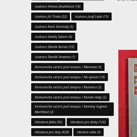
ilustrace Helena Zmatlíková
(18)
ilustrace Jiří Trnka
(22)
ilustrace Josef Lada
(15)
ilustrace Karel Svolinský
(5)
ilustrace Ondřej Sekora
(4)
ilustrace Zdeněk Burian
(55)
ilustrace Zdeněk Smetana
(1)
Knihovnička večerů pod lampou / Maminka
(3)
Knihovnička večerů pod lampou / Na výsluní
(19)
Knihovnička večerů pod lampou / Romance
(5)
Knihovnička večerů pod lampou / Román lásky
(2)
Knihovnička večerů pod lampou / Romány Eugenie
Marlittové
(2)
literatura faktu
(95)
literatura pro dívky
(126)
literatura pro ženy
(629)
literární věda
(3)