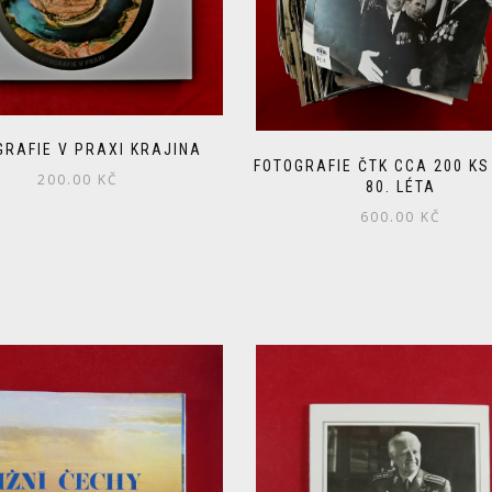
GRAFIE V PRAXI KRAJINA
FOTOGRAFIE ČTK CCA 200 KS
200.00
KČ
80. LÉTA
600.00
KČ