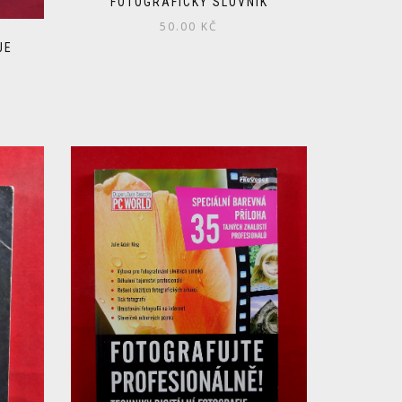
FOTOGRAFICKÝ SLOVNÍK
50.00
KČ
JE