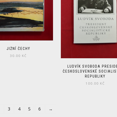
JIŽNÍ ČECHY
30.00
KČ
LUDVÍK SVOBODA PRESID
ČESKOSLOVENSKÉ SOCIALIS
REPUBLIKY
100.00
KČ
3
4
5
6
→