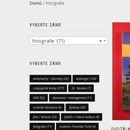
Domů
/ fotografie
VYBERTE ŽÁNR
fotografie (71)
×
VYBERTE ŽÁNR
almanachy / sborníky
(26)
antologie
(128)
cizojazyčné knihy
(377)
Dr. Norden
(7)
DVD
(92)
ekonomie / management
(11)
erotická literatura
(6)
fejetony
(42)
film / televize
(32)
folklór / lidová kultura
(9)
fotografie
(71)
ilustrace František Tichý
(4)
DIGITÁL