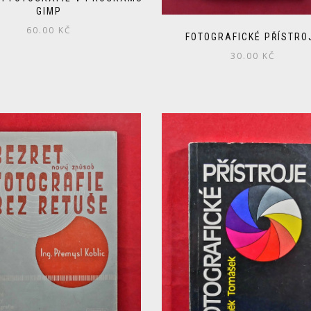
GIMP
60.00
KČ
FOTOGRAFICKÉ PŘÍSTRO
30.00
KČ