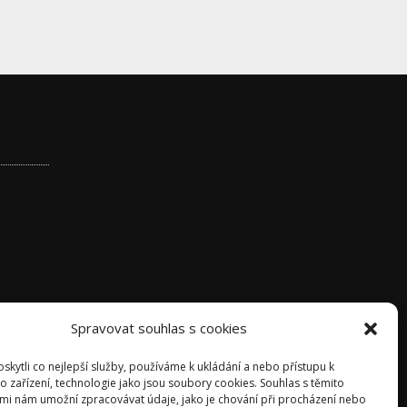
Spravovat souhlas s cookies
kytli co nejlepší služby, používáme k ukládání a nebo přístupu k
o zařízení, technologie jako jsou soubory cookies. Souhlas s těmito
mi nám umožní zpracovávat údaje, jako je chování při procházení nebo