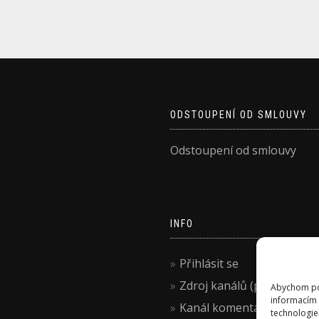
ODSTOUPENÍ OD SMLOUVY
Odstoupení od smlouvy
INFO
Přihlásit se
Zdroj kanálů (příspěvky)
Abychom pos
informacím 
Kanál komentářů
technologie