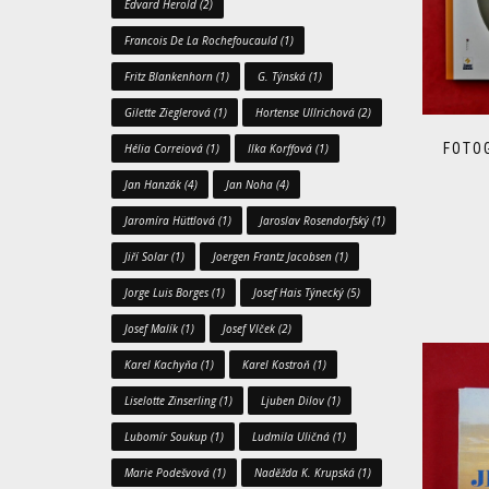
Edvard Herold
(2)
Francois De La Rochefoucauld
(1)
Fritz Blankenhorn
(1)
G. Týnská
(1)
Gilette Zieglerová
(1)
Hortense Ullrichová
(2)
FOTO
Hélia Correiová
(1)
Ilka Korffová
(1)
Jan Hanzák
(4)
Jan Noha
(4)
Jaromíra Hüttlová
(1)
Jaroslav Rosendorfský
(1)
Jiří Solar
(1)
Joergen Frantz Jacobsen
(1)
Jorge Luis Borges
(1)
Josef Hais Týnecký
(5)
Josef Malík
(1)
Josef Vlček
(2)
Karel Kachyňa
(1)
Karel Kostroň
(1)
Liselotte Zinserling
(1)
Ljuben Dilov
(1)
Lubomír Soukup
(1)
Ludmila Uličná
(1)
Marie Podešvová
(1)
Naděžda K. Krupská
(1)