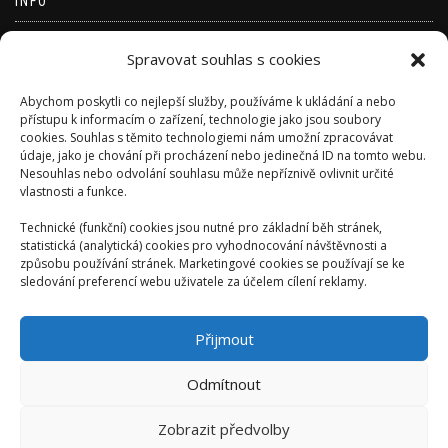
INFO
Přihlásit se
Spravovat souhlas s cookies
Zdroj kanálů (příspěvky)
Abychom poskytli co nejlepší služby, používáme k ukládání a nebo
Kanál komentářů
přístupu k informacím o zařízení, technologie jako jsou soubory
cookies. Souhlas s těmito technologiemi nám umožní zpracovávat
Česká lokalizace
údaje, jako je chování při procházení nebo jedinečná ID na tomto webu.
Nesouhlas nebo odvolání souhlasu může nepříznivě ovlivnit určité
vlastnosti a funkce.
Technické (funkční) cookies jsou nutné pro základní běh stránek,
statistická (analytická) cookies pro vyhodnocování návštěvnosti a
způsobu používání stránek. Marketingové cookies se používají se ke
sledování preferencí webu uživatele za účelem cílení reklamy.
Přijmout
Odmítnout
Zobrazit předvolby
AUTORSKÉ VYDAVATELSTVÍ: ONDŘEJ KALIVODA -