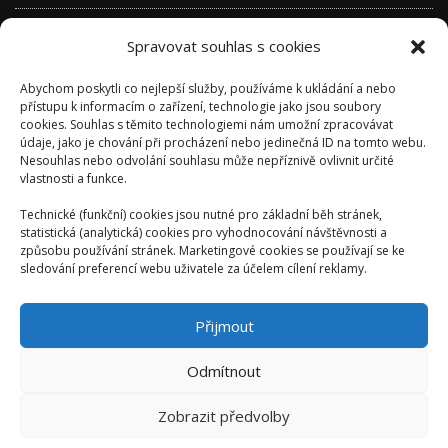
Přihlásit se
Spravovat souhlas s cookies
Zdroj kanálů (příspěvky)
Abychom poskytli co nejlepší služby, používáme k ukládání a nebo
Kanál komentářů
přístupu k informacím o zařízení, technologie jako jsou soubory
cookies. Souhlas s těmito technologiemi nám umožní zpracovávat
Česká lokalizace
údaje, jako je chování při procházení nebo jedinečná ID na tomto webu.
Nesouhlas nebo odvolání souhlasu může nepříznivě ovlivnit určité
vlastnosti a funkce.
Technické (funkční) cookies jsou nutné pro základní běh stránek,
statistická (analytická) cookies pro vyhodnocování návštěvnosti a
způsobu používání stránek. Marketingové cookies se používají se ke
sledování preferencí webu uživatele za účelem cílení reklamy.
Přijmout
Odmítnout
Zobrazit předvolby
AUTORSKÉ VYDAVATELSTVÍ: ONDŘEJ KALIVODA -