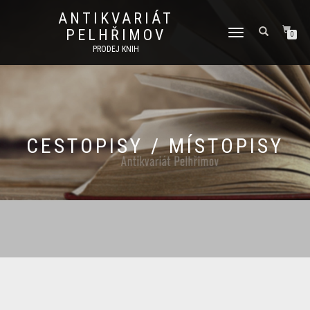
ANTIKVARIÁT
PELHŘIMOV
PŘEPNOUT
0
NAVIGACI
PRODEJ KNIH
CESTOPISY / MÍSTOPISY