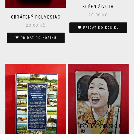
KOŘEN ŽIVOTA
20.00
KČ
OBRÁTENÝ POLMESIAC
20.00
KČ
PŘIDAT DO KOŠÍKU
PŘIDAT DO KOŠÍKU