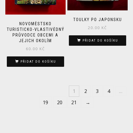
TOULKY PO JAPONSKU
NOVOMĚSTSKO
20.00
KČ
TURISTICKO-VLASTIVĚDNÝ
PRŮVODCE OBCEMI A
JEJICH OKOLÍM
PŘIDAT DO KOŠÍKU
60.00
KČ
PŘIDAT DO KOŠÍKU
1
2
3
4
…
19
20
21
→